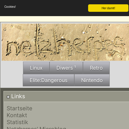
Cookies!
Her damit!
Linux
Diwers ¹
Retro
Elite:Dangerous
Nintendo
Links
Startseite
Kontakt
Statistik
Netzherpes' Microblog