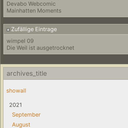
Devabo Webcomic
Mainhatten Moments
Zufällige Eintrage
wimpel 09
Die Weil ist ausgetrocknet
archives_title
showall
2021
September
August