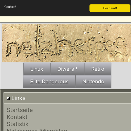
Cookies!
Her damit!
Linux
Diwers ¹
Retro
Elite:Dangerous
Nintendo
Links
Startseite
Kontakt
Statistik
Netzherpes' Microblog