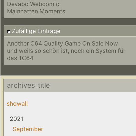
Devabo Webcomic
Mainhatten Moments
Zufällige Eintrage
Another C64 Quality Game On Sale Now
und weils so schön ist, noch ein System für
das TC64
archives_title
showall
2021
September