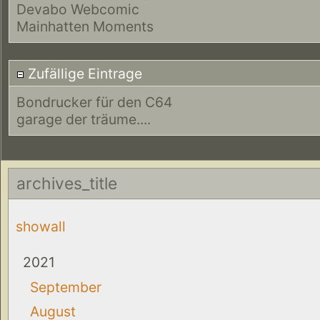
Devabo Webcomic
Mainhatten Moments
Zufällige Eintrage
Bondrucker für den C64
garage der träume....
archives_title
showall
2021
September
August