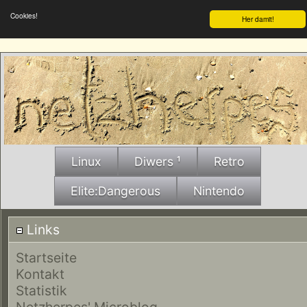
Cookies!
Her damit!
Linux
Diwers ¹
Retro
Elite:Dangerous
Nintendo
Links
Startseite
Kontakt
Statistik
Netzherpes' Microblog