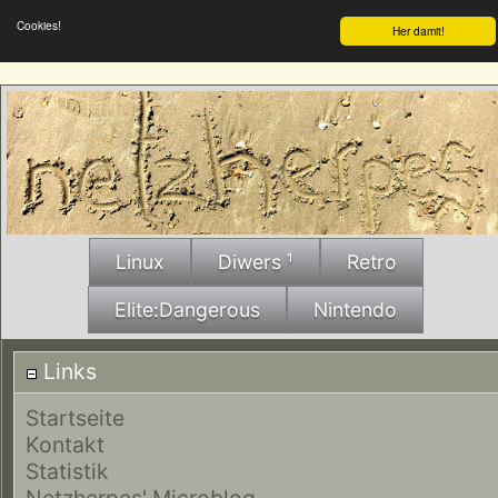
Cookies!
Her damit!
Linux
Diwers ¹
Retro
Elite:Dangerous
Nintendo
Links
Startseite
Kontakt
Statistik
Netzherpes' Microblog