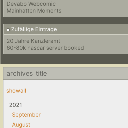
Devabo Webcomic
Mainhatten Moments
Zufällige Eintrage
20 Jahre Kanzleramt
60-80k nascar server booked
archives_title
showall
2021
September
August