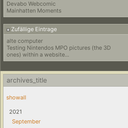
Devabo Webcomic
Mainhatten Moments
Zufällige Eintrage
alte computer
Testing Nintendos MPO pictures (the 3D
ones) within a website...
archives_title
showall
2021
September