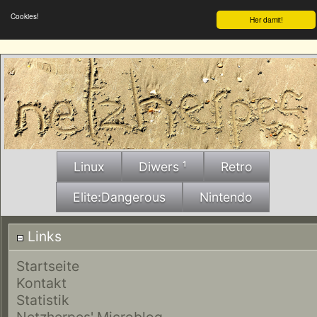
Cookies!
Her damit!
Linux
Diwers ¹
Retro
Elite:Dangerous
Nintendo
Links
Startseite
Kontakt
Statistik
Netzherpes' Microblog