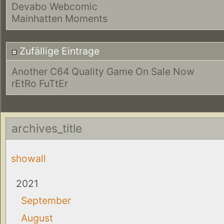
Devabo Webcomic
Mainhatten Moments
Zufällige Eintrage
Another C64 Quality Game On Sale Now
rEtRo FuTtEr
archives_title
showall
2021
September
August