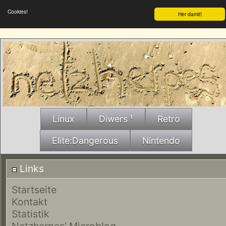
Cookies!
Her damit!
Linux
Diwers ¹
Retro
Elite:Dangerous
Nintendo
Links
Startseite
Kontakt
Statistik
Netzherpes' Microblog