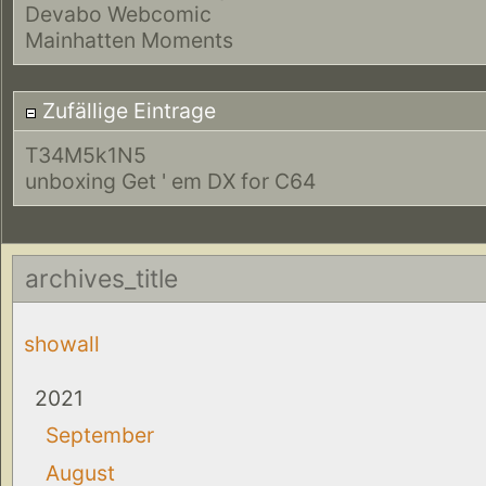
Devabo Webcomic
Mainhatten Moments
Zufällige Eintrage
T34M5k1N5
unboxing Get ' em DX for C64
archives_title
showall
2021
September
August