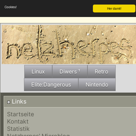
Cookies!
Her damit!
Linux
Diwers ¹
Retro
Elite:Dangerous
Nintendo
Links
Startseite
Kontakt
Statistik
Netzherpes' Microblog