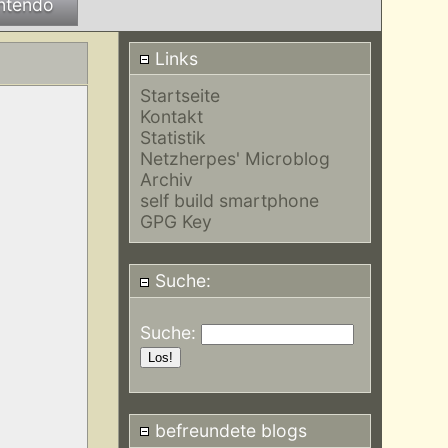
ntendo
Links
Startseite
Kontakt
Statistik
Netzherpes' Microblog
Archiv
self build smartphone
GPG Key
Suche:
Suche:
befreundete blogs