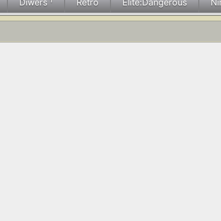
Diwers ¹
Retro
Elite:Dangerous
Ni