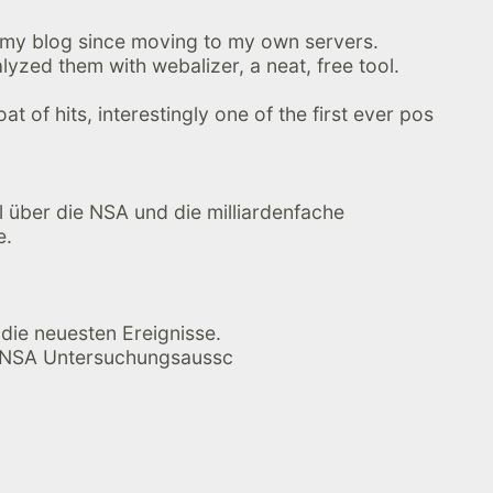
n my blog since moving to my own servers.
lyzed them with webalizer, a neat, free tool.
t of hits, interestingly one of the first ever pos
al über die NSA und die milliardenfache
e.
r die neuesten Ereignisse.
s NSA Untersuchungsaussc