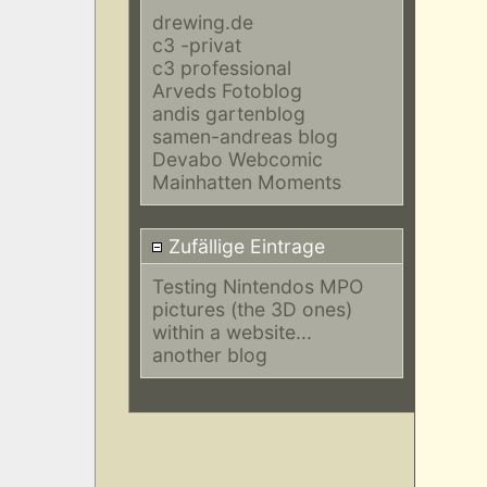
drewing.de
c3 -privat
c3 professional
Arveds Fotoblog
andis gartenblog
samen-andreas blog
Devabo Webcomic
Mainhatten Moments
Zufällige Eintrage
Testing Nintendos MPO
pictures (the 3D ones)
within a website...
another blog