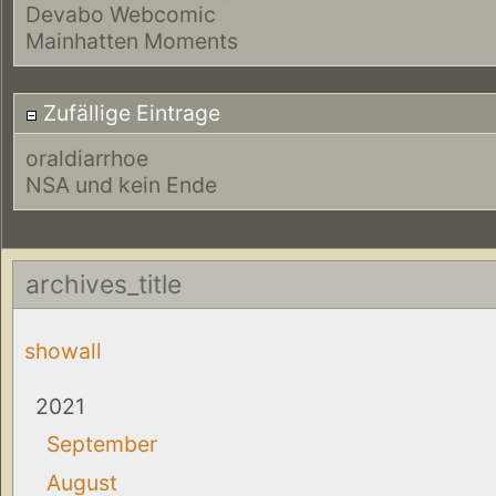
Devabo Webcomic
Mainhatten Moments
Zufällige Eintrage
oraldiarrhoe
NSA und kein Ende
archives_title
showall
2021
September
August