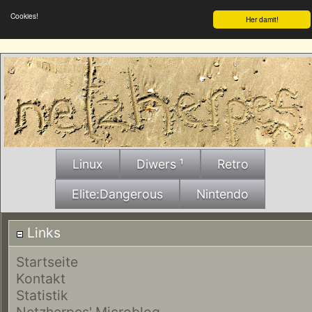
Cookies!
Her damit!
Linux
Diwers ¹
Retro
Elite:Dangerous
Nintendo
Links
Startseite
Kontakt
Statistik
Netzherpes' Microblog