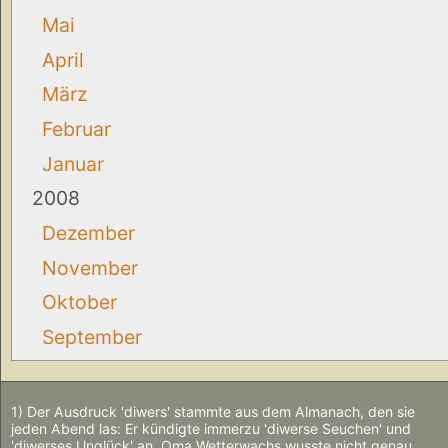
Mai
April
März
Februar
Januar
2008
Dezember
November
Oktober
September
1) Der Ausdruck 'diwers' stammte aus dem Almanach, den sie
jeden Abend las: Er kündigte immerzu 'diwerse Seuchen' und
'diwerses Unglück' an. Oma Wetterwachs wusste nicht genau