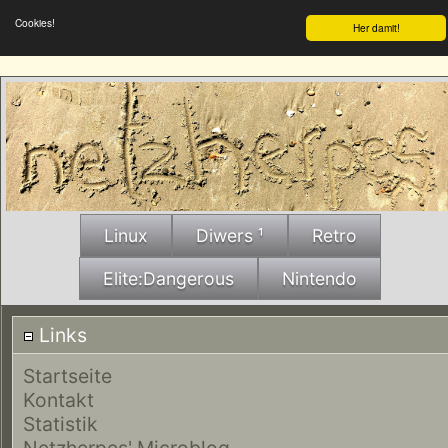
Cookies!
Her damit!
Linux
Diwers ¹
Retro
Elite:Dangerous
Nintendo
Links
Startseite
Kontakt
Statistik
Netzherpes' Microblog