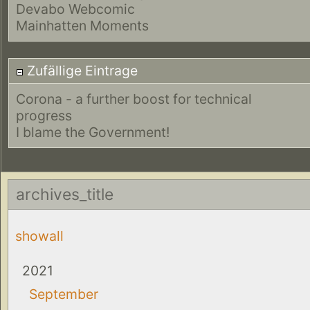
Devabo Webcomic
Mainhatten Moments
Zufällige Eintrage
Corona - a further boost for technical
progress
I blame the Government!
archives_title
showall
2021
September