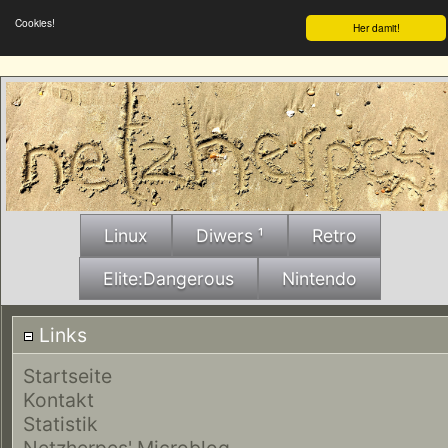
Cookies!
Her damit!
Linux
Diwers ¹
Retro
Elite:Dangerous
Nintendo
Links
Startseite
Kontakt
Statistik
Netzherpes' Microblog