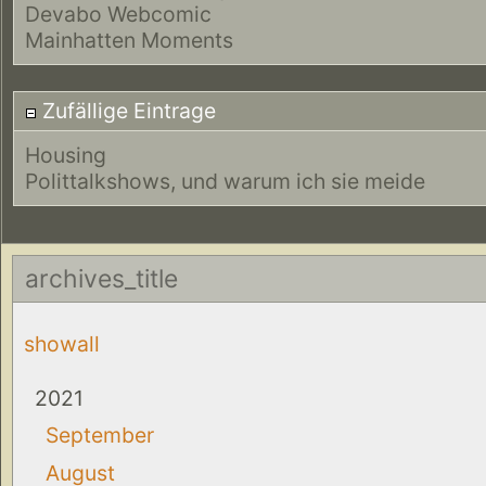
Devabo Webcomic
Mainhatten Moments
Zufällige Eintrage
Housing
Polittalkshows, und warum ich sie meide
archives_title
showall
2021
September
August