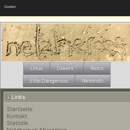
Cookies!
Linux
Diwers ¹
Retro
Elite:Dangerous
Nintendo
Links
Startseite
Kontakt
Statistik
Netzherpes' Microblog