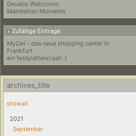
Devabo Webcomic
Mainhatten Moments
Zufällige Eintrage
MyZeil - das neue shopping center in
Frankfurt
ein festplattencrash :(
archives_title
showall
2021
September