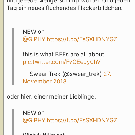
und jeeede Menge Schimpfwörter. Und jeden
Tag ein neues fluchendes Flackerbildchen.
NEW on
@GIPHY
:
https://t.co/FsSXHDNYGZ
this is what BFFs are all about
pic.twitter.com/FvGEeJy0hV
— Swear Trek (@swear_trek)
27.
November 2018
oder hier: einer meiner Lieblinge:
NEW on
@GIPHY
:
https://t.co/FsSXHDNYGZ