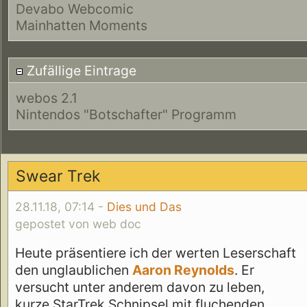
Devabo Webcomic
Mainhatten Moments
Zufällige Eintrage
webos 2.1
Nintendos "Botschafter" Programm
Swear Trek
28.11.18, 07:14 -
Dies und Das
gepostet von web doc
Heute präsentiere ich der werten Leserschaft
den unglaublichen
Aaron Reynolds
. Er
versucht unter anderem davon zu leben,
kurze StarTrek Schnipsel mit fluchenden