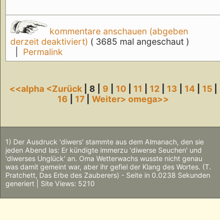
kommentare anschauen (abgeben
derzeit deaktiviert)
( 3685 mal angeschaut )
|
Permalink
<<alpha
<Zurück
| 8 |
9
|
10
|
11
|
12
|
13
|
14
|
15
|
16
|
17
|
Weiter>
omega>>
1) Der Ausdruck 'diwers' stammte aus dem Almanach, den sie
jeden Abend las: Er kündigte immerzu 'diwerse Seuchen' und
'diwerses Unglück' an. Oma Wetterwachs wusste nicht genau
was damit gemeint war, aber ihr gefiel der Klang des Wortes. (T.
Pratchett, Das Erbe des Zauberers) - Seite in 0.0238 Sekunden
generiert | Site Views: 5210