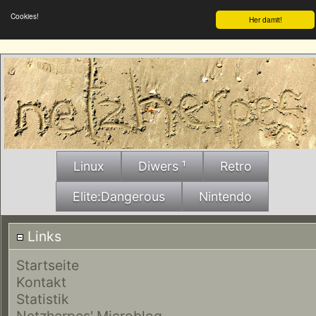
Cookies!
Her damit!
Linux
Diwers ¹
Retro
Elite:Dangerous
Nintendo
Links
Startseite
Kontakt
Statistik
Netzherpes' Microblog