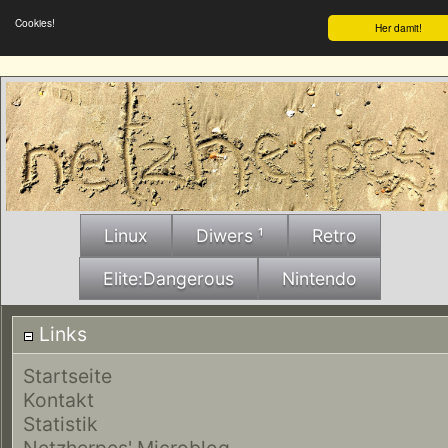
Cookies!
Her damit!
Linux
Diwers ¹
Retro
Elite:Dangerous
Nintendo
Links
Startseite
Kontakt
Statistik
Netzherpes' Microblog