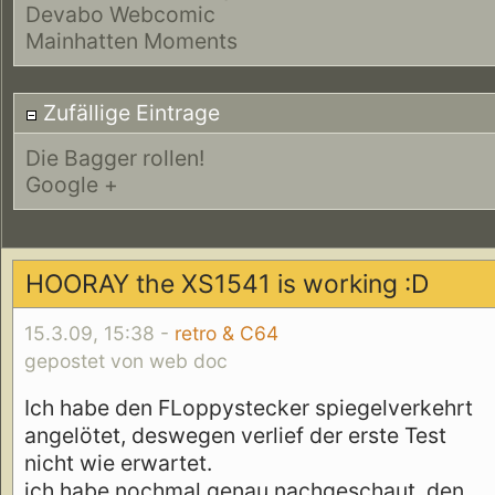
Devabo Webcomic
Mainhatten Moments
Zufällige Eintrage
Die Bagger rollen!
Google +
HOORAY the XS1541 is working :D
15.3.09, 15:38 -
retro & C64
gepostet von web doc
Ich habe den FLoppystecker spiegelverkehrt
angelötet, deswegen verlief der erste Test
nicht wie erwartet.
ich habe nochmal genau nachgeschaut, den