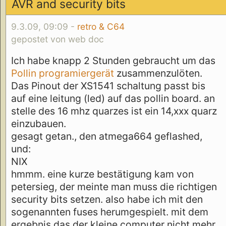
AVR and security bits
9.3.09, 09:09 -
retro & C64
gepostet von web doc
Ich habe knapp 2 Stunden gebraucht um das
Pollin programiergerät
zusammenzulöten.
Das Pinout der XS1541 schaltung passt bis
auf eine leitung (led) auf das pollin board. an
stelle des 16 mhz quarzes ist ein 14,xxx quarz
einzubauen.
gesagt getan., den atmega664 geflashed,
und:
NIX
hmmm. eine kurze bestätigung kam von
petersieg, der meinte man muss die richtigen
security bits setzen. also habe ich mit den
sogenannten fuses herumgespielt. mit dem
ergebnis das der kleine computer nicht mehr