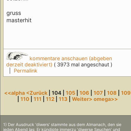
gruss
masterhit
kommentare anschauen (abgeben
derzeit deaktiviert)
( 3973 mal angeschaut )
|
Permalink
<<alpha
<Zurück
| 104 |
105
|
106
|
107
|
108
|
109
|
110
|
111
|
112
|
113
|
Weiter>
omega>>
1) Der Ausdruck 'diwers' stammte aus dem Almanach, den sie
jeden Abend las: Er kündigte immerzu 'diwerse Seuchen' und