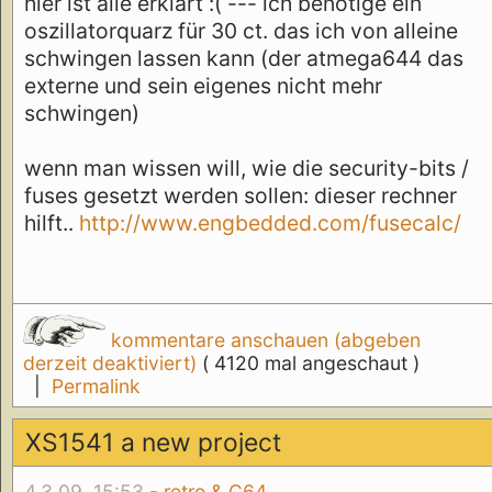
hier ist alle erklärt :( --- ich benötige ein
oszillatorquarz für 30 ct. das ich von alleine
schwingen lassen kann (der atmega644 das
externe und sein eigenes nicht mehr
schwingen)
wenn man wissen will, wie die security-bits /
fuses gesetzt werden sollen: dieser rechner
hilft..
http://www.engbedded.com/fusecalc/
kommentare anschauen (abgeben
derzeit deaktiviert)
( 4120 mal angeschaut )
|
Permalink
XS1541 a new project
4.3.09, 15:53 -
retro & C64