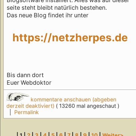
seite steht bleibt natürlich bestehen.
Das neue Blog findet ihr unter
https://netzherpes.de
Bis dann dort
Euer Webdoktor
kommentare anschauen (abgeben
derzeit deaktiviert)
( 13260 mal angeschaut )
|
Permalink
| 1 |
2
|
3
|
4
|
5
|
6
|
7
|
8
|
9
|
10
|
Weiter>