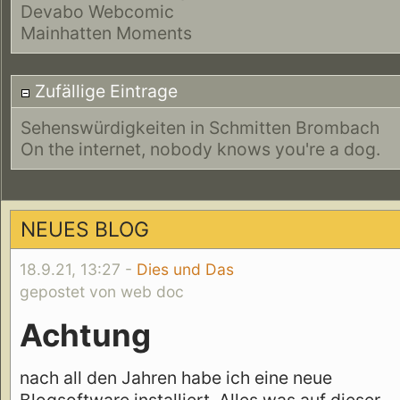
Devabo Webcomic
Mainhatten Moments
Zufällige Eintrage
Sehenswürdigkeiten in Schmitten Brombach
On the internet, nobody knows you're a dog.
NEUES BLOG
18.9.21, 13:27 -
Dies und Das
gepostet von web doc
Achtung
nach all den Jahren habe ich eine neue
Blogsoftware installiert. Alles was auf dieser