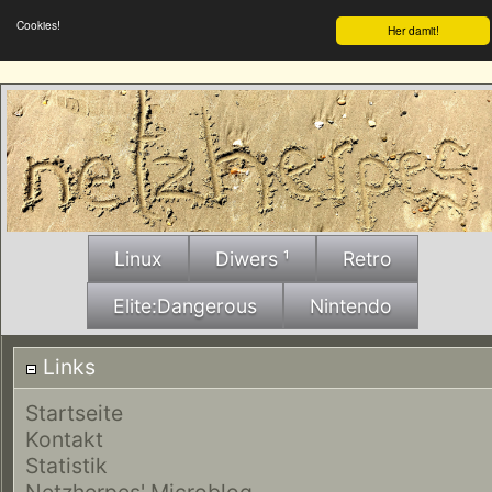
Cookies!
Her damit!
Linux
Diwers ¹
Retro
Elite:Dangerous
Nintendo
Links
Startseite
Kontakt
Statistik
Netzherpes' Microblog