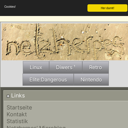
Cookies!
Her damit!
Linux
Diwers ¹
Retro
Elite:Dangerous
Nintendo
Links
Startseite
Kontakt
Statistik
Netzherpes' Microblog