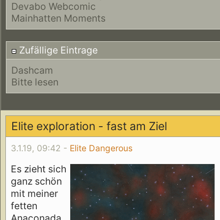
Devabo Webcomic
Mainhatten Moments
Zufällige Eintrage
Dashcam
Bitte lesen
Elite exploration - fast am Ziel
3.1.19, 09:42 -
Elite Dangerous
Es zieht sich
ganz schön
mit meiner
fetten
Anaconada