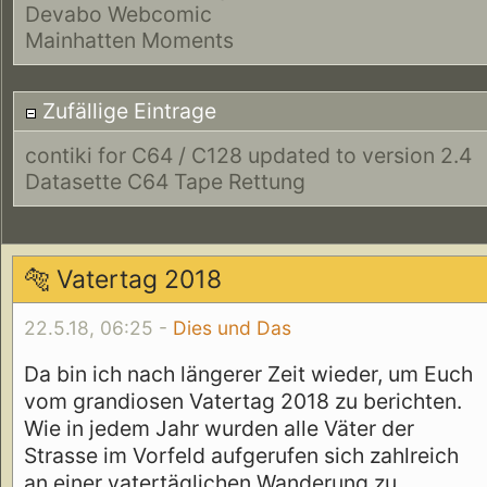
Devabo Webcomic
Mainhatten Moments
Zufällige Eintrage
contiki for C64 / C128 updated to version 2.4
Datasette C64 Tape Rettung
🐅 Vatertag 2018
22.5.18, 06:25 -
Dies und Das
Da bin ich nach längerer Zeit wieder, um Euch
vom grandiosen Vatertag 2018 zu berichten.
Wie in jedem Jahr wurden alle Väter der
Strasse im Vorfeld aufgerufen sich zahlreich
an einer vatertäglichen Wanderung zu