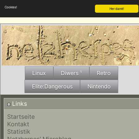
Cookies!
Her damit!
Linux
Diwers ¹
Retro
Elite:Dangerous
Nintendo
Links
Startseite
Kontakt
Statistik
Netzherpes' Microblog