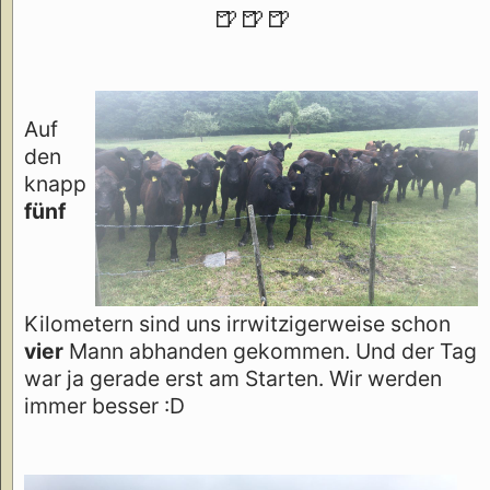
🍺🍺🍺
Auf
den
knapp
fünf
Kilometern sind uns irrwitzigerweise schon
vier
Mann abhanden gekommen. Und der Tag
war ja gerade erst am Starten. Wir werden
immer besser :D