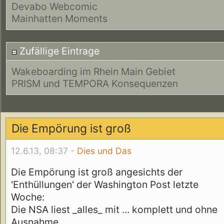
Devabo Webcomic
Mainhatten Moments
Zufällige Eintrage
Wakeboarding im Rhein Main Gebiet
PRISM und TEMPORA Konsequenzen
Die Empörung ist groß
12.6.13, 08:37 -
Dies und Das
Die Empörung ist groß angesichts der
'Enthüllungen' der Washington Post letzte
Woche:
Die NSA liest _alles_ mit ... komplett und ohne
Ausnahme.