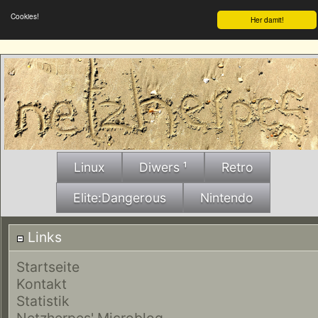
Cookies!
Her damit!
Linux
Diwers ¹
Retro
Elite:Dangerous
Nintendo
Links
Startseite
Kontakt
Statistik
Netzherpes' Microblog