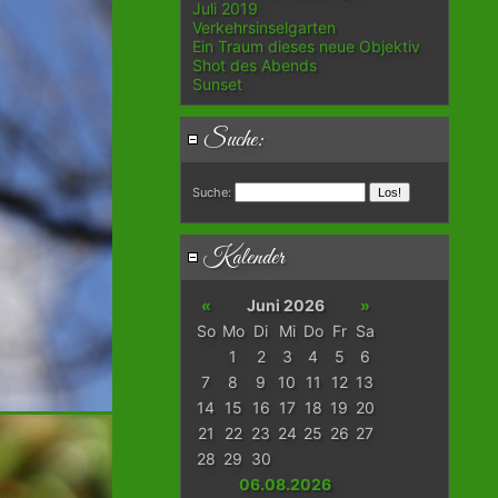
Juli 2019
Verkehrsinselgarten
Ein Traum dieses neue Objektiv
Shot des Abends
Sunset
Suche:
Suche:
Kalender
«
Juni 2026
»
So
Mo
Di
Mi
Do
Fr
Sa
1
2
3
4
5
6
7
8
9
10
11
12
13
14
15
16
17
18
19
20
21
22
23
24
25
26
27
28
29
30
06.08.2026