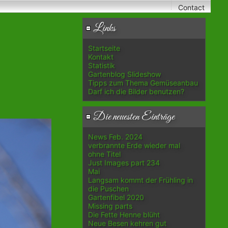
Contact
Links
Startseite
Kontakt
Statistik
Gartenblog Slideshow
Tipps zum Thema Gemüseanbau
Darf ich die Bilder benutzen?
Die neuesten Einträge
News Feb. 2024
verbrannte Erde wieder mal
ohne Titel
Just Images part 234
Mai
Langsam kommt der Frühling in
die Puschen
Gartenfibel 2020
Missing parts
Die Fette Henne blüht
Neue Besen kehren gut